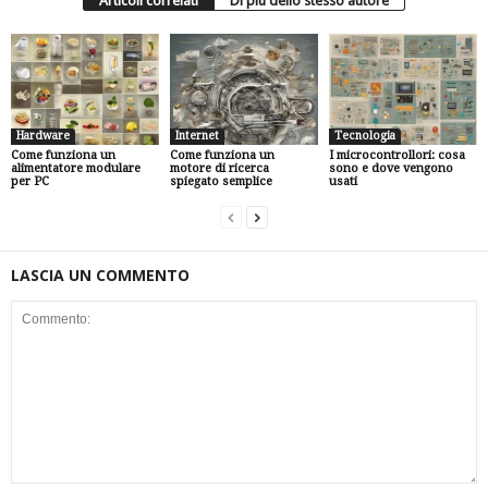
Articoli correlati
Di più dello stesso autore
Hardware
Internet
Tecnologia
Come funziona un
Come funziona un
I microcontrollori: cosa
alimentatore modulare
motore di ricerca
sono e dove vengono
per PC
spiegato semplice
usati
LASCIA UN COMMENTO