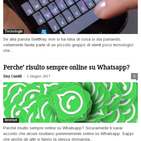
Tecnologia
Se alla parola SwiftKey, non si ha idea di cosa si sta parlando,
certamente farete parte di un piccolo gruppo di utenti poco tecnologici
che...
Perche’ risulto sempre online su Whatsapp?
-
Emy Camilli
1 Giugno 2017
0
Internet
Perché risulto sempre online su Whatsapp? Sicuramente ti sarai
accorto che alcuni risultano perennemente online su Whatsapp. Sappi
che anche gli altri si fanno la stessa domanda...