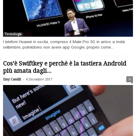
Tecnologia
I telefoni Huawei in uscita, compreso il Mate Pro 30, in arrivo a metà
settembre, potrebbero non avere app Google, proprio come...
Cos’è Swiftkey e perchè è la tastiera Android
più amata dagli...
-
Emy Camilli
4 Dicembre 2017
0