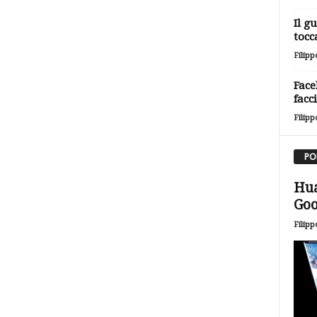
Il g
tocc
Filipp
Face
facc
Filipp
PO
Hua
Goo
Filipp