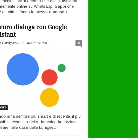
amente ti sarai accorto che alcuni risultano
nemente online su Whatsapp. Sappi che
 gli altri si fanno la stessa domanda...
euro dialoga con Google
istant
-
0
o Carignani
3 Dicembre 2018
ware
ndo si fa sempre più smart e di recente, il più
sibile elemento della domotica ha iniziato
rare nelle case delle famiglie...