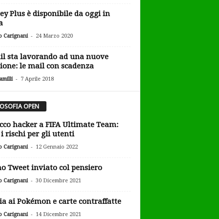
ey Plus è disponibile da oggi in
a
-
o Carignani
24 Marzo 2020
l sta lavorando ad una nuove
ione: le mail con scadenza
-
milli
7 Aprile 2018
LOSOFIA OPEN
cco hacker a FIFA Ultimate Team:
i rischi per gli utenti
-
o Carignani
12 Gennaio 2022
o Tweet inviato col pensiero
-
o Carignani
30 Dicembre 2021
ia ai Pokémon e carte contraffatte
-
o Carignani
14 Dicembre 2021