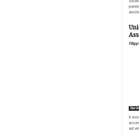
Sicur
peren
anche
Uni
Ass
Filipp
Hard
Il mo
acces
ad ent