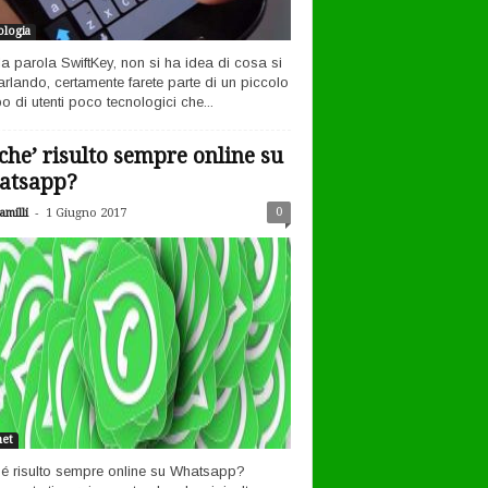
logia
la parola SwiftKey, non si ha idea di cosa si
arlando, certamente farete parte di un piccolo
o di utenti poco tecnologici che...
che’ risulto sempre online su
atsapp?
-
0
milli
1 Giugno 2017
net
é risulto sempre online su Whatsapp?