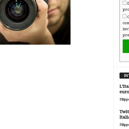
D
pro
C
com
inv
pre
IN
L’It
euro
Filipp
Twit
Itali
Filipp