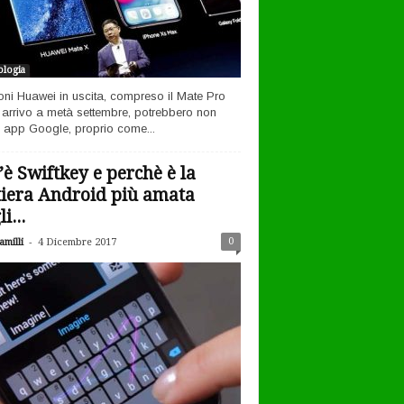
logia
efoni Huawei in uscita, compreso il Mate Pro
n arrivo a metà settembre, potrebbero non
 app Google, proprio come...
’è Swiftkey e perchè è la
tiera Android più amata
i...
-
0
milli
4 Dicembre 2017