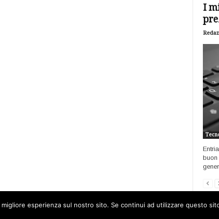
I m
pre
Redaz
Tecno
Entri
buon 
genere
 migliore esperienza sul nostro sito. Se continui ad utilizzare questo si
Home
Open data
Software
Int