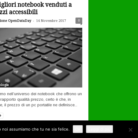
igliori notebook venduti a
zzi accessibili
-
0
ione OpenDataDay
14 Novembre 2017
logia
amo nell’universo dei notebook che offrono un
rapporto qualità prezzo, certo è che, in
, il prezzo di un pc portatile ne definisce...
to noi assumiamo che tu ne sia felice.
Ok
Leggi di più
ernet
Tecnologia
Filosofia open
Contatti