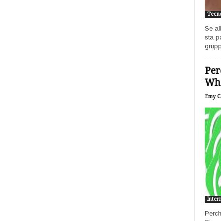
Tecno
Se al
sta p
grupp
Per
Wh
Emy Ca
Inter
Perch