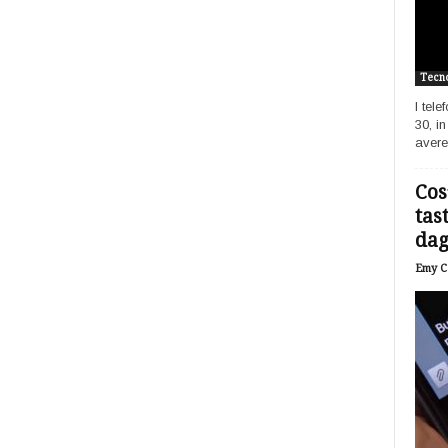
Tecno
I tel
30, i
avere
Cos
tas
dagl
Emy Ca