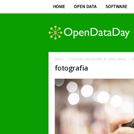
HOME
OPEN DATA
SOFTWARE
Open
Data
Day
Home
I software dei modelli di reflex Canon
f
fotografia