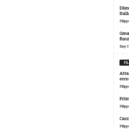
Disn
Itali
Filipp
Gmai
funz
Emy Ca
FI
Atta
ecco 
Filipp
Prim
Filipp
Cacc
Filipp