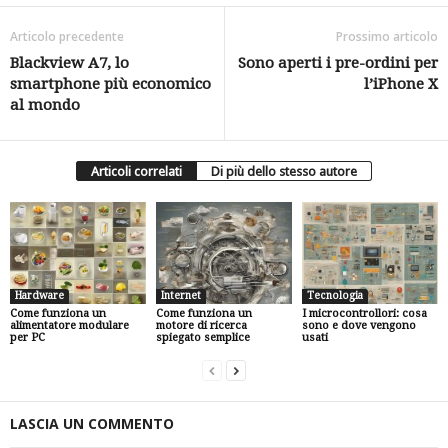
Articolo precedente
Prossimo articolo
Blackview A7, lo
Sono aperti i pre-ordini per
smartphone più economico
l’iPhone X
al mondo
Articoli correlati
Di più dello stesso autore
Hardware
Internet
Tecnologia
Come funziona un
Come funziona un
I microcontrollori: cosa
alimentatore modulare
motore di ricerca
sono e dove vengono
per PC
spiegato semplice
usati
LASCIA UN COMMENTO