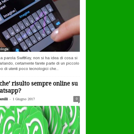
logia
la parola SwiftKey, non si ha idea di cosa si
arlando, certamente farete parte di un piccolo
o di utenti poco tecnologici che...
che’ risulto sempre online su
atsapp?
-
0
milli
1 Giugno 2017