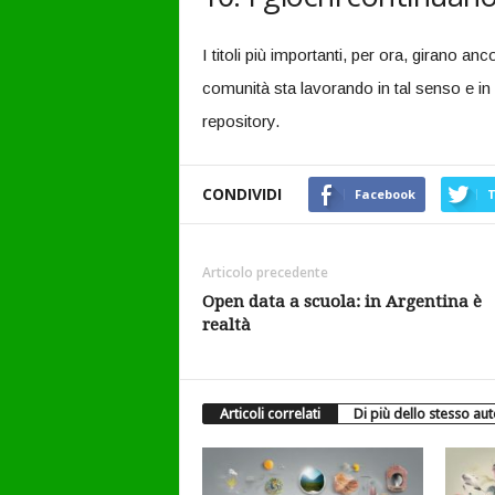
I titoli più importanti, per ora, girano a
comunità sta lavorando in tal senso e in 
repository.
CONDIVIDI
Facebook
T
Articolo precedente
Open data a scuola: in Argentina è
realtà
Articoli correlati
Di più dello stesso au