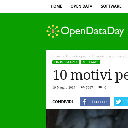
HOME
OPEN DATA
SOFTWARE
Open
Data
Day
Home
Filosofia open
10 motivi per provare Li
FILOSOFIA OPEN
SOFTWARE
10 motivi p
19 Maggio 2017
5047
0
CONDIVIDI
Facebook
T