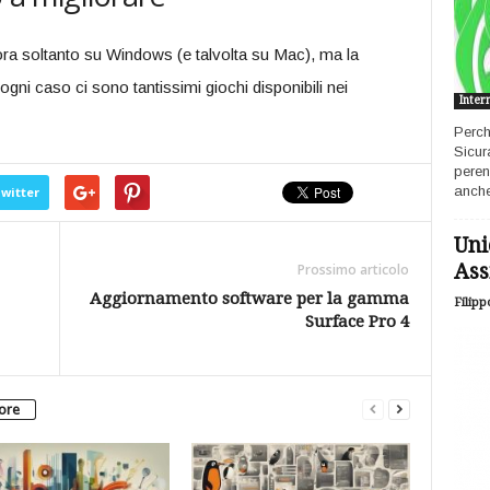
ncora soltanto su Windows (e talvolta su Mac), ma la
ogni caso ci sono tantissimi giochi disponibili nei
Inter
Perch
Sicur
peren
anche
witter
Uni
Ass
Prossimo articolo
Aggiornamento software per la gamma
Filipp
Surface Pro 4
tore