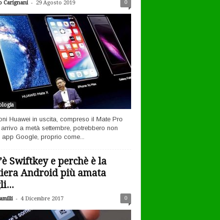
-
0
o Carignani
29 Agosto 2019
logia
efoni Huawei in uscita, compreso il Mate Pro
n arrivo a metà settembre, potrebbero non
 app Google, proprio come...
’è Swiftkey e perchè è la
tiera Android più amata
i...
-
0
milli
4 Dicembre 2017