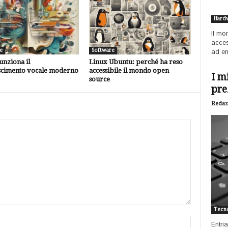
Hard
Il mo
acces
e
Software
ad ent
nziona il
Linux Ubuntu: perché ha reso
scimento vocale moderno
accessibile il mondo open
I m
source
pre
Redaz
Tecno
Entri