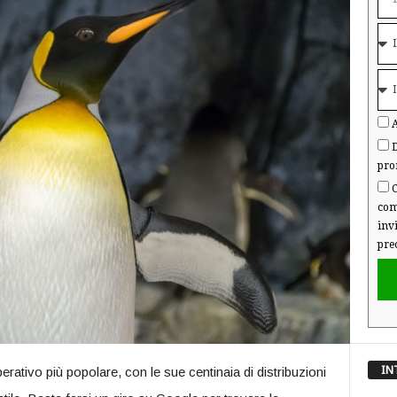
A
D
pro
C
com
inv
pre
IN
ativo più popolare, con le sue centinaia di distribuzioni