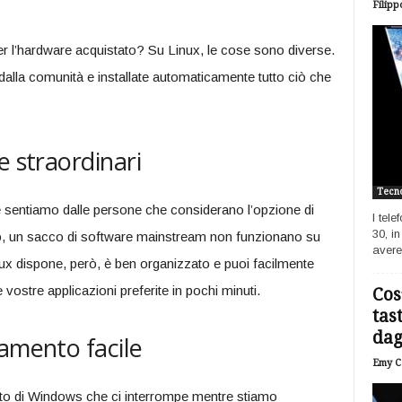
Filipp
per l’hardware acquistato? Su Linux, le cose sono diverse.
i dalla comunità e installate automaticamente tutto ciò che
e straordinari
Tecno
 sentiamo dalle persone che considerano l’opzione di
I tel
30, i
to, un sacco di software mainstream non funzionano su
avere
nux dispone, però, è ben organizzato e puoi facilmente
e vostre applicazioni preferite in pochi minuti.
Cos
tas
dagl
namento facile
Emy Ca
nto di Windows che ci interrompe mentre stiamo