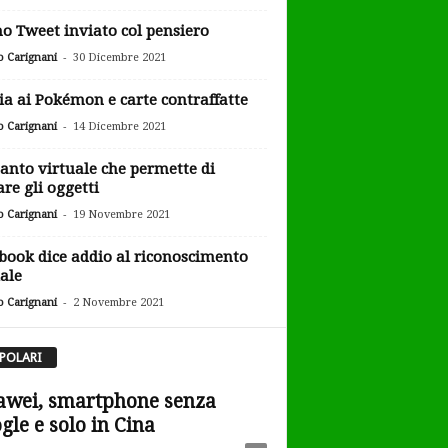
o Tweet inviato col pensiero
-
o Carignani
30 Dicembre 2021
ia ai Pokémon e carte contraffatte
-
o Carignani
14 Dicembre 2021
uanto virtuale che permette di
are gli oggetti
-
o Carignani
19 Novembre 2021
book dice addio al riconoscimento
iale
-
o Carignani
2 Novembre 2021
POLARI
wei, smartphone senza
gle e solo in Cina