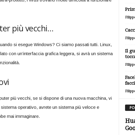
Prim
Filipp
ter più vecchi…
Cacc
Filipp
uando si esegue Windows? Ci siamo passati tutti. Linux,
Il g
llato con un’interfaccia grafica leggera, si avrà un sistema
tocc
nzionalità.
Filipp
Face
ovi
facc
Filipp
uter più vecchi, se si dispone di una nuova macchina, vi
sistema operativo, avrete un sistema più veloce e
PO
ebbe mai immaginare.
Hua
Goo