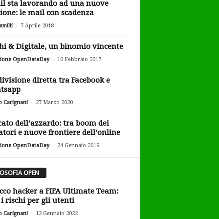
l sta lavorando ad una nuove
ione: le mail con scadenza
-
milli
7 Aprile 2018
hi & Digitale, un binomio vincente
-
ione OpenDataDay
10 Febbraio 2017
ivisione diretta tra Facebook e
tsapp
-
o Carignani
27 Marzo 2020
ato dell’azzardo: tra boom dei
atori e nuove frontiere dell’online
-
ione OpenDataDay
24 Gennaio 2019
LOSOFIA OPEN
cco hacker a FIFA Ultimate Team:
i rischi per gli utenti
-
o Carignani
12 Gennaio 2022