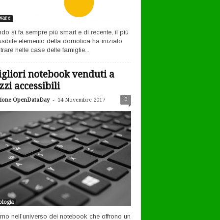
ware
ndo si fa sempre più smart e di recente, il più
sibile elemento della domotica ha iniziato
rare nelle case delle famiglie...
igliori notebook venduti a
zzi accessibili
-
0
ione OpenDataDay
14 Novembre 2017
logia
amo nell’universo dei notebook che offrono un