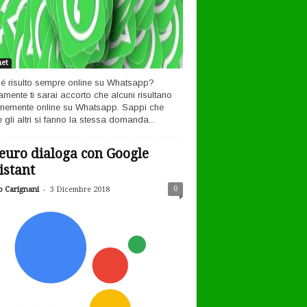
net
é risulto sempre online su Whatsapp?
amente ti sarai accorto che alcuni risultano
nemente online su Whatsapp. Sappi che
 gli altri si fanno la stessa domanda...
euro dialoga con Google
istant
-
0
o Carignani
3 Dicembre 2018