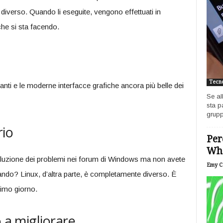
diverso. Quando li eseguite, vengono effettuati in
he si sta facendo.
Tecno
anti e le moderne interfacce grafiche ancora più belle dei
Se al
sta p
grupp
rio
Per
Wh
soluzione dei problemi nei forum di Windows ma non avete
Emy Ca
ando? Linux, d’altra parte, è completamente diverso. È
rimo giorno.
o a migliorare