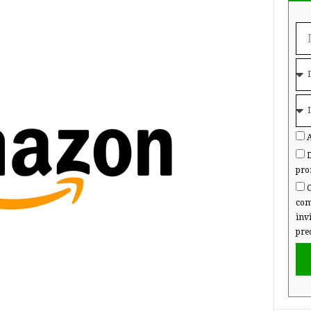
A
D
pro
C
com
inv
pre