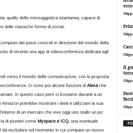
Atta
ecco 
Filipp
a, quello della messaggistica istantanea, capace di
Prim
e delle classiche forme di social.
Filipp
compiuto dei passi concreti in direzione del mondo della
Cacc
 solo di recente una app di videoconferenza dedicata agli
Filipp
Il g
tocc
ti verso il mondo delle comunicazioni, con la proposta
Filipp
eoconferenze. Ci sono poi alcune funzioni di
Alexa
che
Face
chiamate. In questo caso però ci troviamo davanti a un
facc
e Amazon potrebbe mostrare i denti e utilizzare la sua
Filipp
ll’interno di un mercato che vive oggi uno stallo un po’
ia di pionieri come
Myspace e ICQ
, una eventuale
PO
on è da escludere nel momento in cui compare un nuovo