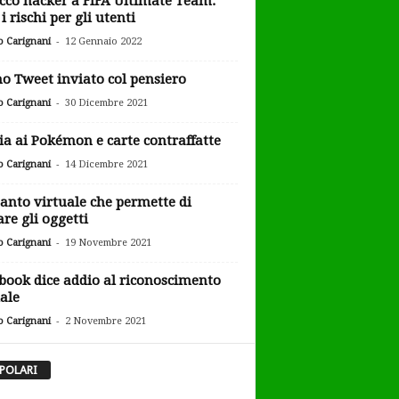
cco hacker a FIFA Ultimate Team:
i rischi per gli utenti
-
o Carignani
12 Gennaio 2022
o Tweet inviato col pensiero
-
o Carignani
30 Dicembre 2021
ia ai Pokémon e carte contraffatte
-
o Carignani
14 Dicembre 2021
uanto virtuale che permette di
are gli oggetti
-
o Carignani
19 Novembre 2021
book dice addio al riconoscimento
iale
-
o Carignani
2 Novembre 2021
POLARI