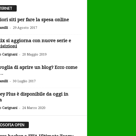
TERNET
iori siti per fare la spesa online
-
milli
29 Agosto 2017
lix si aggiorna con nuove serie e
isizioni
-
o Carignani
20 Maggio 2019
voglia di aprire un blog? Ecco come
e…
-
milli
30 Luglio 2017
ey Plus è disponibile da oggi in
a
-
o Carignani
24 Marzo 2020
LOSOFIA OPEN