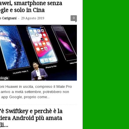
wei, smartphone senza
gle e solo in Cina
-
0
o Carignani
29 Agosto 2019
logia
efoni Huawei in uscita, compreso il Mate Pro
n arrivo a metà settembre, potrebbero non
 app Google, proprio come...
’è Swiftkey e perchè è la
tiera Android più amata
i...