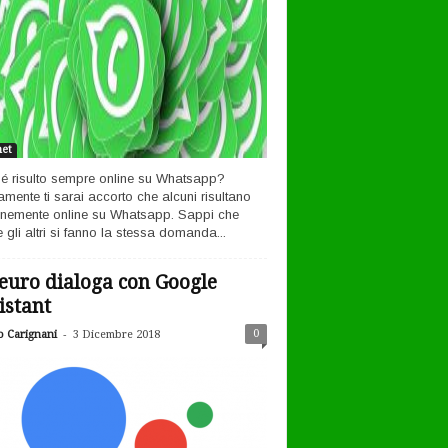
net
é risulto sempre online su Whatsapp?
amente ti sarai accorto che alcuni risultano
nemente online su Whatsapp. Sappi che
 gli altri si fanno la stessa domanda...
euro dialoga con Google
istant
-
0
o Carignani
3 Dicembre 2018