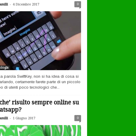
-
0
milli
4 Dicembre 2017
logia
la parola SwiftKey, non si ha idea di cosa si
arlando, certamente farete parte di un piccolo
o di utenti poco tecnologici che...
che’ risulto sempre online su
atsapp?
-
0
milli
1 Giugno 2017