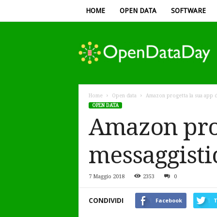
HOME
OPEN DATA
SOFTWARE
Open
Data
Day
Home
Open data
Amazon progetta la sua app d
OPEN DATA
Amazon prog
messaggisti
7 Maggio 2018
2353
0
CONDIVIDI
Facebook
T