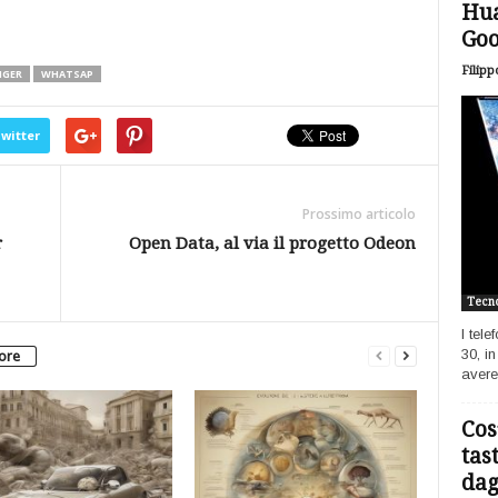
Hua
Goo
Filipp
NGER
WHATSAP
witter
Prossimo articolo
r
Open Data, al via il progetto Odeon
Tecno
I tel
30, i
tore
avere
Cos
tas
dagl