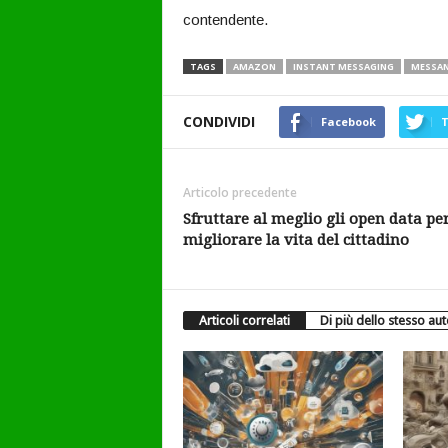
contendente.
TAGS
AMAZON
INSTANT MESSAGING
MESSA
CONDIVIDI
Facebook
T
Articolo precedente
Sfruttare al meglio gli open data pe
migliorare la vita del cittadino
Articoli correlati
Di più dello stesso au