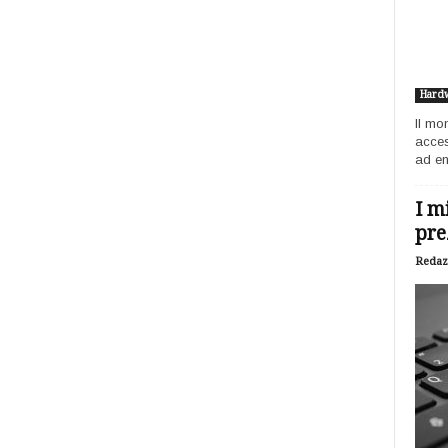
Hard
Il mo
acces
ad ent
I m
pre
Redaz