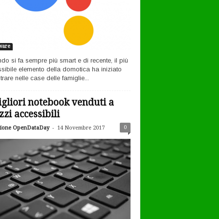
ware
ndo si fa sempre più smart e di recente, il più
sibile elemento della domotica ha iniziato
rare nelle case delle famiglie...
igliori notebook venduti a
zzi accessibili
-
0
ione OpenDataDay
14 Novembre 2017