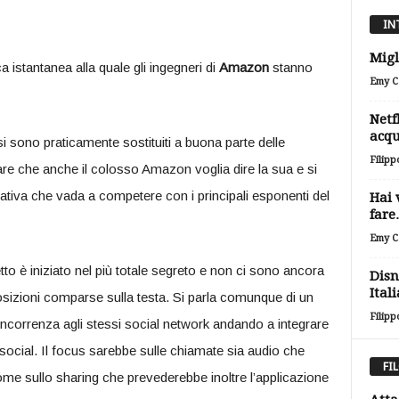
IN
Migl
a istantanea alla quale gli ingegneri di
Amazon
stanno
Emy Ca
Netf
acqu
i sono praticamente sostituiti a buona parte delle
Filipp
re che anche il colosso Amazon voglia dire la sua e si
nativa che vada a competere con i principali esponenti del
Hai 
far
Emy Ca
etto è iniziato nel più totale segreto e non ci sono ancora
Disn
Itali
pposizioni comparse sulla testa. Si parla comunque di un
Filipp
oncorrenza agli stessi social network andando a integrare
social. Il focus sarebbe sulle chiamate sia audio che
FI
ì come sullo sharing che prevederebbe inoltre l’applicazione