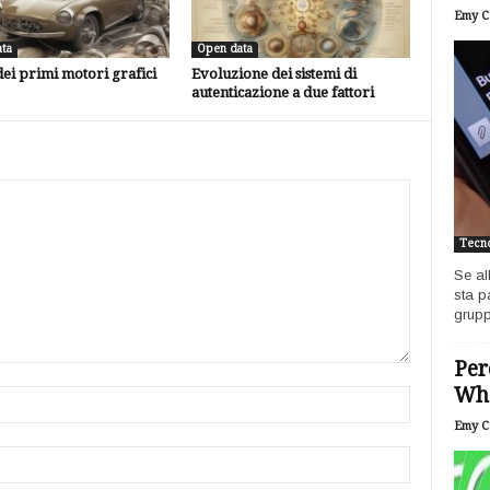
Emy Ca
ta
Open data
dei primi motori grafici
Evoluzione dei sistemi di
autenticazione a due fattori
Tecno
Se al
sta p
grupp
Per
Wh
Emy Ca