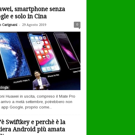
wei, smartphone senza
gle e solo in Cina
-
0
o Carignani
29 Agosto 2019
logia
efoni Huawei in uscita, compreso il Mate Pro
n arrivo a metà settembre, potrebbero non
 app Google, proprio come...
’è Swiftkey e perchè è la
tiera Android più amata