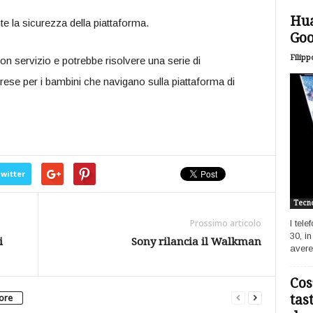
Hua
e la sicurezza della piattaforma.
Goo
Filipp
n servizio e potrebbe risolvere una serie di
prese per i bambini che navigano sulla piattaforma di
witter
Tecno
Prossimo articolo
I tel
30, i
i
Sony rilancia il Walkman
avere
Cos
tas
tore