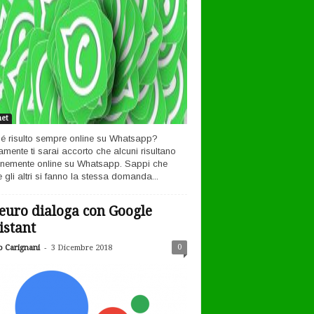
net
é risulto sempre online su Whatsapp?
amente ti sarai accorto che alcuni risultano
nemente online su Whatsapp. Sappi che
 gli altri si fanno la stessa domanda...
euro dialoga con Google
istant
-
0
o Carignani
3 Dicembre 2018