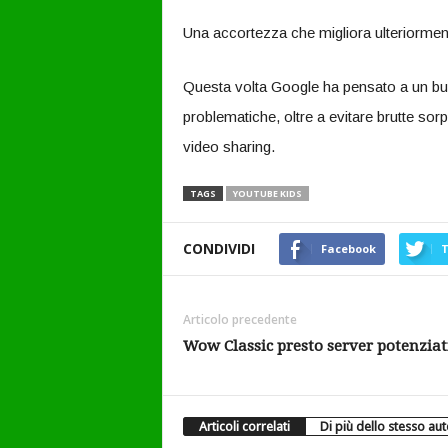
Una accortezza che migliora ulteriorment
Questa volta Google ha pensato a un buo
problematiche, oltre a evitare brutte sor
video sharing.
TAGS
YOUTUBE KIDS
CONDIVIDI
Facebook
T
Articolo precedente
Wow Classic presto server potenziat
Articoli correlati
Di più dello stesso au