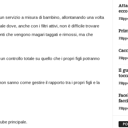
Atta
ecco 
un servizio a misura di bambino, allontanando una volta
Filipp
le dove, anche con i filtri attivi, non è difficile trovare
Prim
enti che vengono magari taggati e rimossi, ma che
Filipp
Cacc
n controllo totale su quello che i propri figli potranno
Filipp
Il g
tocc
non sanno come gestire il rapporto tra i propri figli e la
Filipp
Face
facc
Filipp
ube principale.
PO