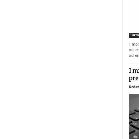
Hard
Il mo
acces
ad ent
I m
pre
Redaz