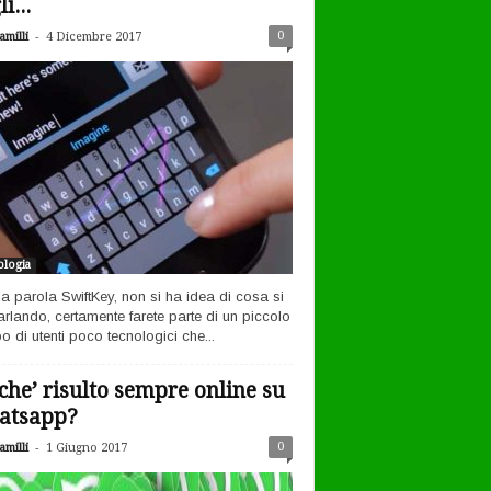
i...
-
0
milli
4 Dicembre 2017
logia
la parola SwiftKey, non si ha idea di cosa si
arlando, certamente farete parte di un piccolo
o di utenti poco tecnologici che...
che’ risulto sempre online su
atsapp?
-
0
milli
1 Giugno 2017