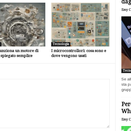
dagl
Emy Ca
Tecnologia
unziona un motore di
I microcontrollori: cosa sono e
 spiegato semplice
dove vengono usati
Tecno
Se al
sta p
grupp
Per
Wh
Emy Ca