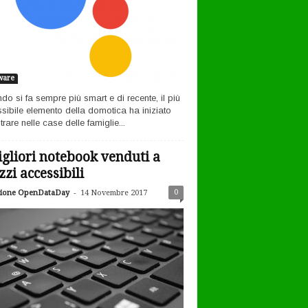
ware
ndo si fa sempre più smart e di recente, il più
sibile elemento della domotica ha iniziato
rare nelle case delle famiglie...
igliori notebook venduti a
zzi accessibili
-
0
ione OpenDataDay
14 Novembre 2017