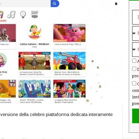
A
D
pro
C
com
inv
pre
 versione della celebre piattaforma dedicata interamente