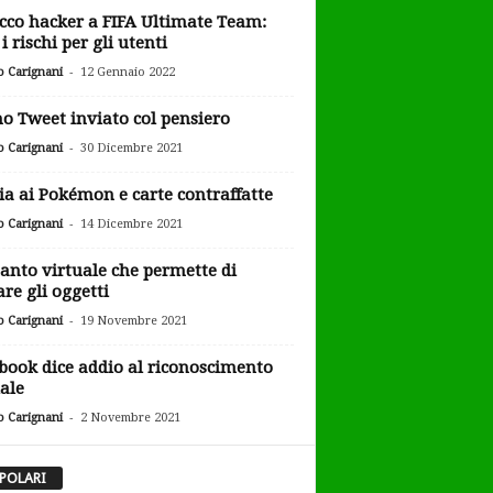
cco hacker a FIFA Ultimate Team:
i rischi per gli utenti
-
o Carignani
12 Gennaio 2022
o Tweet inviato col pensiero
-
o Carignani
30 Dicembre 2021
ia ai Pokémon e carte contraffatte
-
o Carignani
14 Dicembre 2021
uanto virtuale che permette di
are gli oggetti
-
o Carignani
19 Novembre 2021
book dice addio al riconoscimento
iale
-
o Carignani
2 Novembre 2021
POLARI