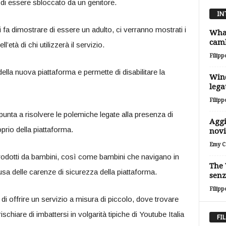
di essere sbloccato da un genitore.
IN
a dimostrare di essere un adulto, ci verranno mostrati i
Wha
camb
l’età di chi utilizzerà il servizio.
Filipp
ella nuova piattaforma e permette di disabilitare la
Wind
lega
Filipp
unta a risolvere le polemiche legate alla presenza di
Aggi
prio della piattaforma.
novi
Emy Ca
oprodotti da bambini, così come bambini che navigano in
The 
a delle carenze di sicurezza della piattaforma.
senz
Filipp
i offrire un servizio a misura di piccolo, dove trovare
schiare di imbattersi in volgarità tipiche di Youtube Italia
FI