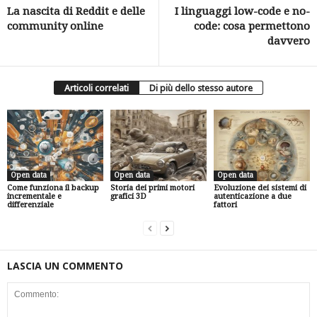
La nascita di Reddit e delle
I linguaggi low-code e no-
community online
code: cosa permettono
davvero
Articoli correlati
Di più dello stesso autore
Open data
Open data
Open data
Come funziona il backup
Storia dei primi motori
Evoluzione dei sistemi di
incrementale e
grafici 3D
autenticazione a due
differenziale
fattori
LASCIA UN COMMENTO