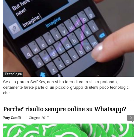
Tecnologia
Se alla parola SwiftKey, non si ha idea di cosa si sta parlando,
certamente farete parte di un piccolo gruppo di utenti poco tecnologici
che...
Perche’ risulto sempre online su Whatsapp?
-
Emy Camilli
1 Giugno 2017
0