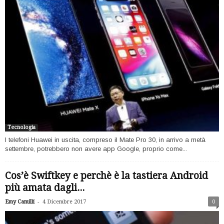
Tecnologia
I telefoni Huawei in uscita, compreso il Mate Pro 30, in arrivo a metà
settembre, potrebbero non avere app Google, proprio come...
Cos’è Swiftkey e perchè è la tastiera Android
più amata dagli...
-
Emy Camilli
4 Dicembre 2017
0