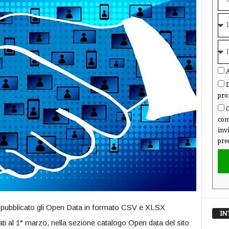
A
D
pro
C
com
inv
pre
e pubblicato gli Open Data in formato CSV e XLSX
IN
nati al 1° marzo, nella sezione catalogo Open data del sito