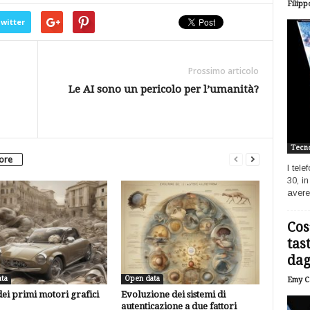
Filipp
witter
Prossimo articolo
Le AI sono un pericolo per l’umanità?
Tecno
tore
I tel
30, i
avere
Cos
tas
dagl
ta
Open data
Emy Ca
dei primi motori grafici
Evoluzione dei sistemi di
autenticazione a due fattori