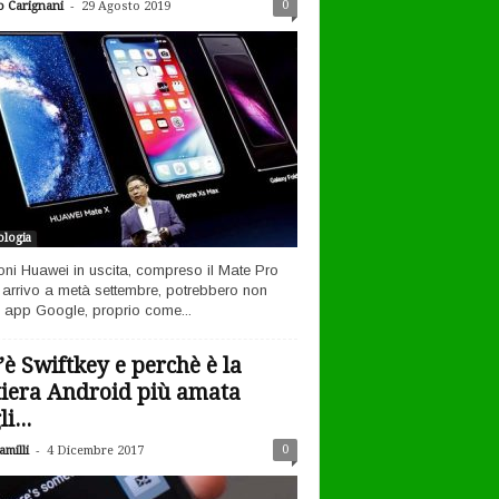
-
0
o Carignani
29 Agosto 2019
logia
efoni Huawei in uscita, compreso il Mate Pro
n arrivo a metà settembre, potrebbero non
 app Google, proprio come...
’è Swiftkey e perchè è la
tiera Android più amata
i...
-
0
milli
4 Dicembre 2017