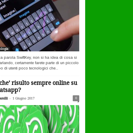
logia
la parola SwiftKey, non si ha idea di cosa si
arlando, certamente farete parte di un piccolo
o di utenti poco tecnologici che...
che’ risulto sempre online su
atsapp?
-
0
milli
1 Giugno 2017