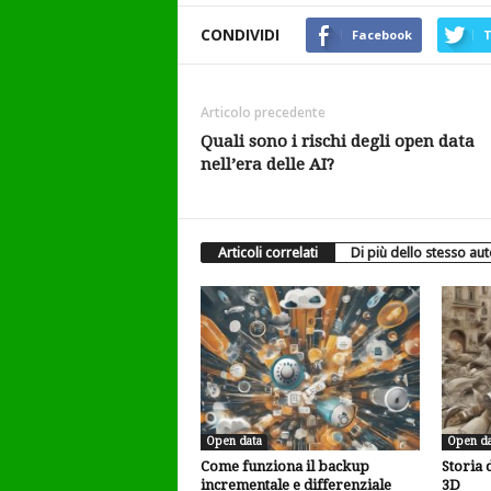
CONDIVIDI
Facebook
T
Articolo precedente
Quali sono i rischi degli open data
nell’era delle AI?
Articoli correlati
Di più dello stesso au
Open data
Open da
Come funziona il backup
Storia 
incrementale e differenziale
3D