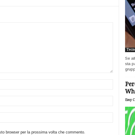
Tecno
Se al
sta p
grupp
Per
Wh
Emy Ca
esto browser per la prossima volta che commento.