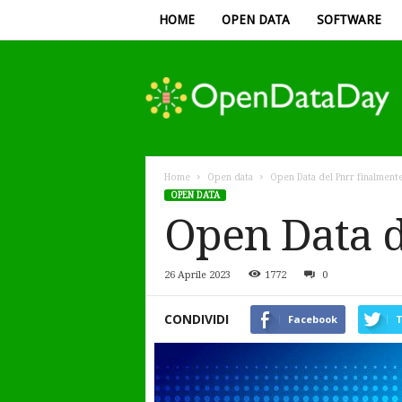
HOME
OPEN DATA
SOFTWARE
Open
Data
Day
Home
Open data
Open Data del Pnrr finalmente
OPEN DATA
Open Data d
26 Aprile 2023
1772
0
CONDIVIDI
Facebook
T