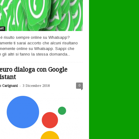
net
é risulto sempre online su Whatsapp?
amente ti sarai accorto che alcuni risultano
nemente online su Whatsapp. Sappi che
 gli altri si fanno la stessa domanda...
euro dialoga con Google
istant
-
0
o Carignani
3 Dicembre 2018