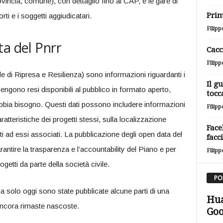
rovincia, comune), con dettaglio fino al CAP, e le gare di
Prim
rti e i soggetti aggiudicatari.
Filipp
ta del Pnrr
Cacc
Filipp
di Ripresa e Resilienza) sono informazioni riguardanti i
Il g
vengono resi disponibili al pubblico in formato aperto,
tocc
abbia bisogno. Questi dati possono includere informazioni
Filipp
aratteristiche dei progetti stessi, sulla localizzazione
Face
ti ad essi associati. La pubblicazione degli open data del
facc
tire la trasparenza e l’accountability del Piano e per
Filipp
etti da parte della società civile.
PO
ma solo oggi sono state pubblicate alcune parti di una
Hua
ancora rimaste nascoste.
Goo