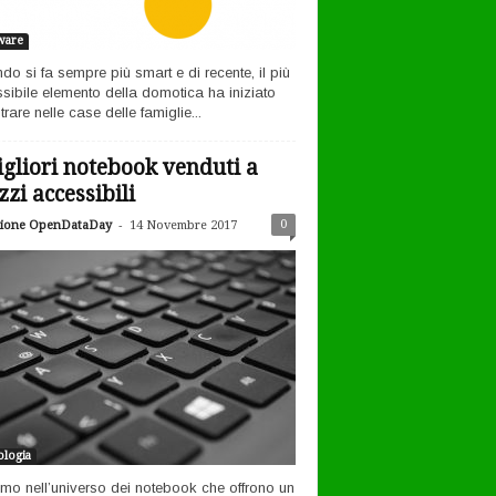
ware
ndo si fa sempre più smart e di recente, il più
sibile elemento della domotica ha iniziato
rare nelle case delle famiglie...
igliori notebook venduti a
zzi accessibili
-
0
ione OpenDataDay
14 Novembre 2017
logia
amo nell’universo dei notebook che offrono un