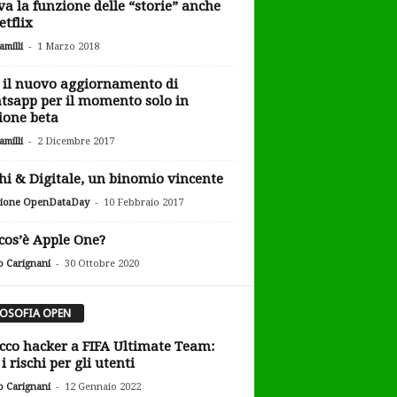
va la funzione delle “storie” anche
etflix
-
milli
1 Marzo 2018
 il nuovo aggiornamento di
sapp per il momento solo in
ione beta
-
milli
2 Dicembre 2017
hi & Digitale, un binomio vincente
-
ione OpenDataDay
10 Febbraio 2017
cos’è Apple One?
-
o Carignani
30 Ottobre 2020
LOSOFIA OPEN
cco hacker a FIFA Ultimate Team:
i rischi per gli utenti
-
o Carignani
12 Gennaio 2022