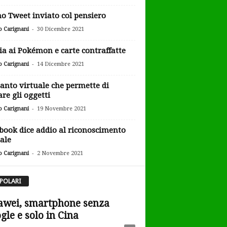
o Tweet inviato col pensiero
-
o Carignani
30 Dicembre 2021
ia ai Pokémon e carte contraffatte
-
o Carignani
14 Dicembre 2021
uanto virtuale che permette di
are gli oggetti
-
o Carignani
19 Novembre 2021
book dice addio al riconoscimento
iale
-
o Carignani
2 Novembre 2021
POLARI
wei, smartphone senza
gle e solo in Cina