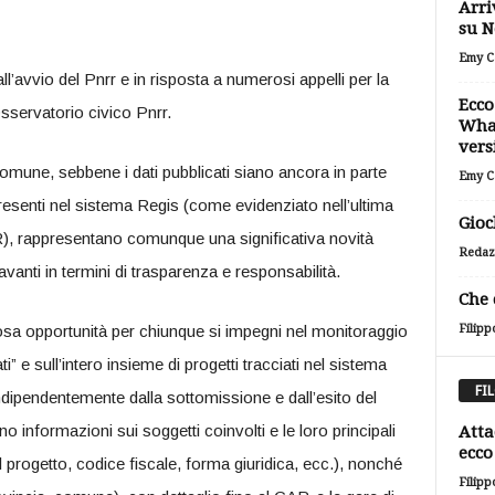
Arri
su N
Emy Ca
l’avvio del Pnrr e in risposta a numerosi appelli per la
Ecco
sservatorio civico Pnrr.
What
vers
une, sebbene i dati pubblicati siano ancora in parte
Emy Ca
 presenti nel sistema Regis (come evidenziato nell’ultima
Gioc
R), rappresentano comunque una significativa novità
Redaz
vanti in termini di trasparenza e responsabilità.
Che 
iosa opportunità per chiunque si impegni nel monitoraggio
Filipp
ati” e sull’intero insieme di progetti tracciati nel sistema
FI
dipendentemente dalla sottomissione e dall’esito del
o informazioni sui soggetti coinvolti e le loro principali
Atta
ecco 
 progetto, codice fiscale, forma giuridica, ecc.), nonché
Filipp