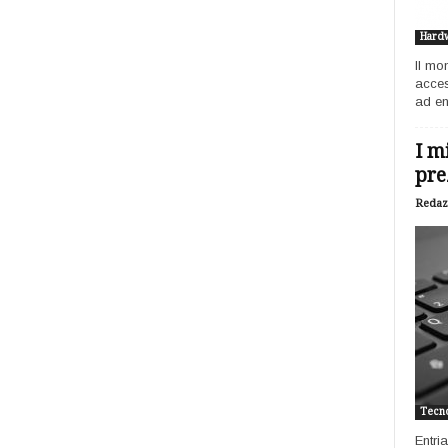
Hard
Il mo
acces
ad ent
I m
pre
Redaz
Tecno
Entri