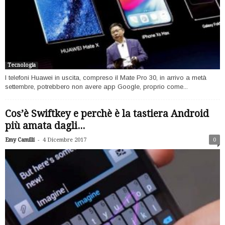
Tecnologia
I telefoni Huawei in uscita, compreso il Mate Pro 30, in arrivo a metà
settembre, potrebbero non avere app Google, proprio come...
Cos’è Swiftkey e perchè è la tastiera Android
più amata dagli...
-
Emy Camilli
4 Dicembre 2017
0