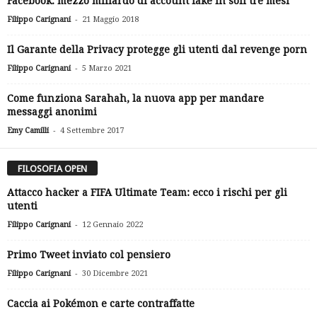
Facebook: mezzo miliardo di account fake in soli tre mesi
-
Filippo Carignani
21 Maggio 2018
Il Garante della Privacy protegge gli utenti dal revenge porn
-
Filippo Carignani
5 Marzo 2021
Come funziona Sarahah, la nuova app per mandare
messaggi anonimi
-
Emy Camilli
4 Settembre 2017
FILOSOFIA OPEN
Attacco hacker a FIFA Ultimate Team: ecco i rischi per gli
utenti
-
Filippo Carignani
12 Gennaio 2022
Primo Tweet inviato col pensiero
-
Filippo Carignani
30 Dicembre 2021
Caccia ai Pokémon e carte contraffatte