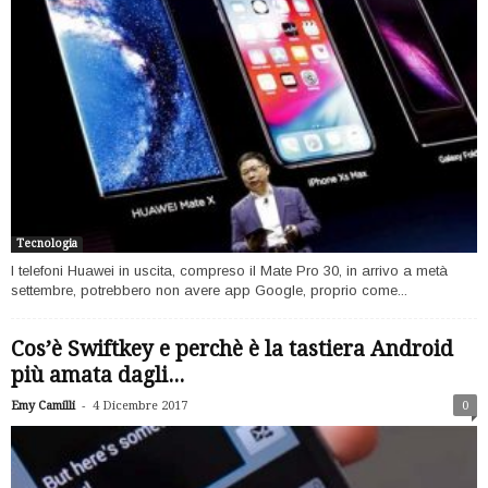
Tecnologia
I telefoni Huawei in uscita, compreso il Mate Pro 30, in arrivo a metà
settembre, potrebbero non avere app Google, proprio come...
Cos’è Swiftkey e perchè è la tastiera Android
più amata dagli...
-
Emy Camilli
4 Dicembre 2017
0