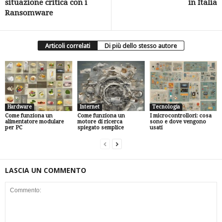
situazione critica con i
in Italia
Ransomware
Articoli correlati
Di più dello stesso autore
Hardware
Internet
Tecnologia
Come funziona un
Come funziona un
I microcontrollori: cosa
alimentatore modulare
motore di ricerca
sono e dove vengono
per PC
spiegato semplice
usati
LASCIA UN COMMENTO