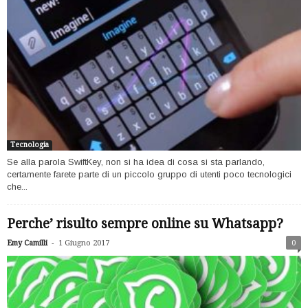
Tecnologia
Se alla parola SwiftKey, non si ha idea di cosa si sta parlando,
certamente farete parte di un piccolo gruppo di utenti poco tecnologici
che...
Perche’ risulto sempre online su Whatsapp?
-
Emy Camilli
1 Giugno 2017
0