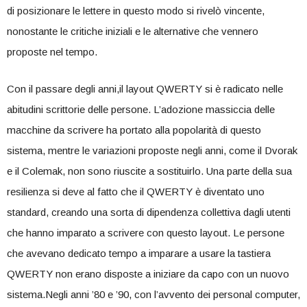
di posizionare le lettere in​ questo modo si‍ rivelò vincente,
nonostante le critiche iniziali ⁢e le alternative che vennero
proposte ‍nel⁣ tempo.
Con il passare degli ⁢anni,il layout QWERTY si è radicato nelle
abitudini scrittorie delle persone. L’adozione massiccia⁤ delle
macchine da scrivere ha portato⁤ alla popolarità ⁣di questo
sistema, mentre⁤ le variazioni proposte negli anni, ⁣come⁤ il Dvorak
e il​ Colemak, non ⁣sono riuscite a sostituirlo. Una parte della sua
resilienza si deve al fatto che il QWERTY ‌è diventato uno
standard, creando una sorta di ​dipendenza collettiva dagli‍ utenti
che hanno imparato a scrivere con questo layout. Le persone
che avevano dedicato tempo a imparare a usare la tastiera
QWERTY non erano disposte ⁢a iniziare da capo con ⁣un nuovo
sistema.Negli anni ’80 e ’90, con l’avvento dei personal computer,