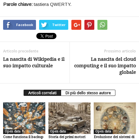
Parole chiave:
tastiera QWERTY.
Facebook
Twitter
Articolo precedente
Prossimo articolo
La nascita di Wikipedia e il
La nascita del cloud
suo impatto culturale
computing e il suo impatto
globale
Articoli correlati
Di più dello stesso autore
Open data
Open data
Open data
Come funziona il backup
Storia dei primi motori
Evoluzione dei sistemi di