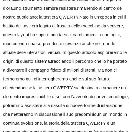
d’ora,uno strumento sembra resistere,rimanendo‌ al centro⁢ del
nostro quotidiano: la tastiera QWERTY.Nato in ​un’epoca in cui il
battito dei tasti era legato al fruscio delle macchine ⁣da scrivere,
questo layout ha saputo adattarsi ai cambiamenti tecnologici,
⁣mantenendo una sorprendente rilevanza anche nel‍ mondo
attuale delle interazioni virtuali.⁢ In ⁤questo articolo,esploreremo le
origini di questo sistema,tracciando il percorso che lo ha portato
a diventare il compagno fidato​ di milioni di utenti. Ma non ci
fermeremo qui: ci ⁤interrogheremo anche sul suo futuro,
chiedendoci‌ se la tastiera QWERTY sia destinata a rimanere‌ un
elemento imprescindibile o se, con l’avvento di nuove tecnologie,
potremmo assistere alla nascita di nuove forme di​ interazione
che metteranno in discussione il suo predominio.In un mondo in
continua evoluzione, ‍la storia della tastiera QWERTY è un
⁣racconto ⁢che merita di essere raccontato e un futuro che invita a