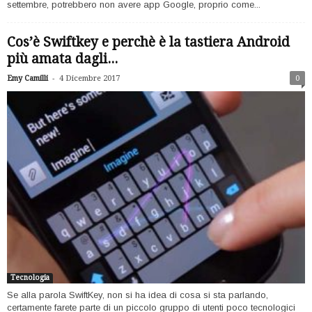
settembre, potrebbero non avere app Google, proprio come...
Cos’è Swiftkey e perchè è la tastiera Android
più amata dagli...
-
Emy Camilli
4 Dicembre 2017
0
Tecnologia
Se alla parola SwiftKey, non si ha idea di cosa si sta parlando,
certamente farete parte di un piccolo gruppo di utenti poco tecnologici