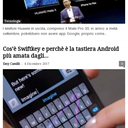
Tecnologia
I telefoni Huawei in uscita, compreso il Mate Pro 30, in arrivo a metà
settembre, potrebbero non avere app Google, proprio come...
Cos’è Swiftkey e perchè è la tastiera Android
più amata dagli...
-
Emy Camilli
4 Dicembre 2017
0