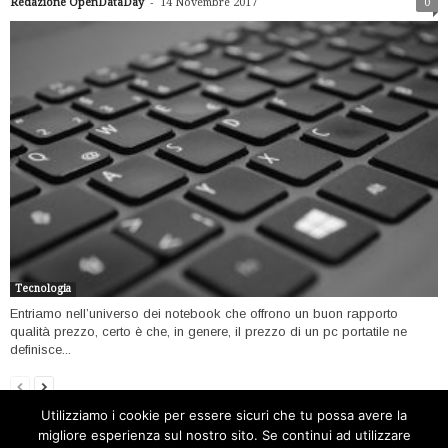
-
Redazione OpenDataDay
14 Novembre 2017
0
Tecnologia
Entriamo nell’universo dei notebook che offrono un buon rapporto
qualità prezzo, certo è che, in genere, il prezzo di un pc portatile ne
definisce...
Utilizziamo i cookie per essere sicuri che tu possa avere la
migliore esperienza sul nostro sito. Se continui ad utilizzare
Home
Open data
Software
Internet
Tecnologia