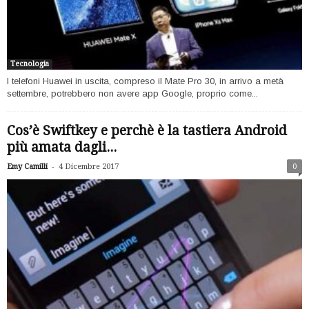
Tecnologia
I telefoni Huawei in uscita, compreso il Mate Pro 30, in arrivo a metà
settembre, potrebbero non avere app Google, proprio come...
Cos’è Swiftkey e perchè è la tastiera Android
più amata dagli...
-
Emy Camilli
4 Dicembre 2017
0